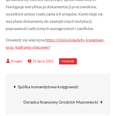
Następuje weryfikacja dokumentacji pracowników,
wszelkich umów i naliczania ich urlopów. Kontroluje się
wysyłane dokumenty do zewnętrznych instytucji,
poprawność naliczonych wynagrodzeń i zasiłków.
Dowiedz się więcej na
https://cksk.pl/audyty-ksiegowe-
oraz-kadrowo-placowe/
!
21 lipca 2021
Nawigacja
Spółka komandytowa księgowość
wpisu
Doradca finansowy Grodzisk Mazowiecki