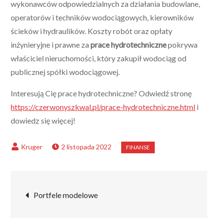
wykonawców odpowiedzialnych za działania budowlane,
operatorów i techników wodociągowych, kierowników
ścieków i hydraulików. Koszty robót oraz opłaty
inżynieryjne i prawne za
prace hydrotechniczne
pokrywa
właściciel nieruchomości, który zakupił wodociąg od
publicznej spółki wodociągowej.
Interesują Cię prace hydrotechniczne? Odwiedź stronę
https://czerwonyszkwal.pl/prace-hydrotechniczne.html
i
dowiedz się więcej!
2 listopada 2022
Nawigacja
Portfele modelowe