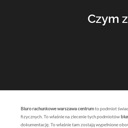
Czym z
Biuro rachunkowe warszawa centrum
to podmiot świadc
fizycznych. To właśnie na zlecenie tych podmiotów
biu
dokumentację. To właśnie tam zostają wypełnione obow