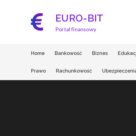
Skip
to
EURO-BIT
content
Portal finansowy
Home
Bankowość
Biznes
Edukac
Prawo
Rachunkowość
Ubezpieczeni