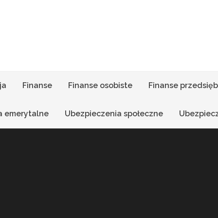
ja
Finanse
Finanse osobiste
Finanse przedsięb
a emerytalne
Ubezpieczenia społeczne
Ubezpiec