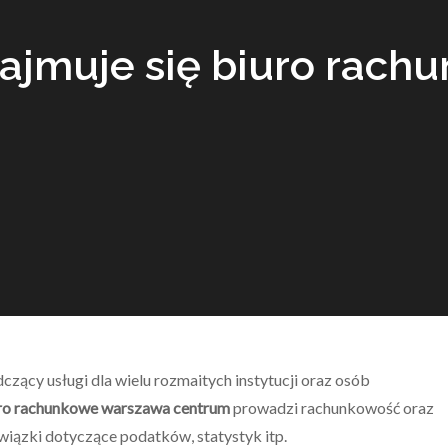
ajmuje się biuro rach
zący usługi dla wielu rozmaitych instytucji oraz osób
ro rachunkowe warszawa centrum
prowadzi rachunkowość oraz
iązki dotyczące podatków, statystyk itp.