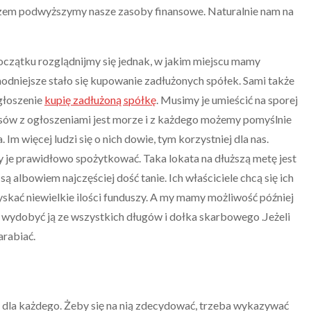
zem podwyższymy nasze zasoby finansowe. Naturalnie nam na
oczątku rozglądnijmy się jednak, w jakim miejscu mamy
odniejsze stało się kupowanie zadłużonych spółek. Sami także
ogłoszenie
kupię zadłużoną spółkę
. Musimy je umieścić na sporej
rwisów z ogłoszeniami jest morze i z każdego możemy pomyślnie
Im więcej ludzi się o nich dowie, tym korzystniej dla nas.
y je prawidłowo spożytkować. Taka lokata na dłuższą metę jest
są albowiem najczęściej dość tanie. Ich właściciele chcą się ich
yskać niewielkie ilości funduszy. A my mamy możliwość później
 wydobyć ją ze wszystkich długów i dołka skarbowego .Jeżeli
arabiać.
t dla każdego. Żeby się na nią zdecydować, trzeba wykazywać