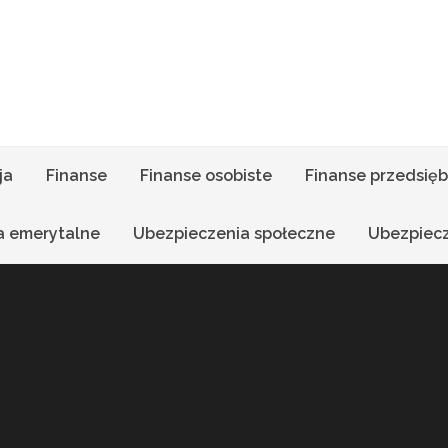
ja
Finanse
Finanse osobiste
Finanse przedsięb
a emerytalne
Ubezpieczenia społeczne
Ubezpiec