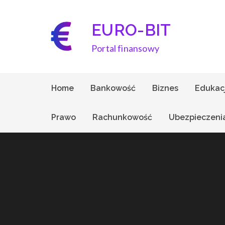
Skip
to
EURO-BIT
content
Portal finansowy
Home
Bankowość
Biznes
Edukac
Prawo
Rachunkowość
Ubezpieczeni