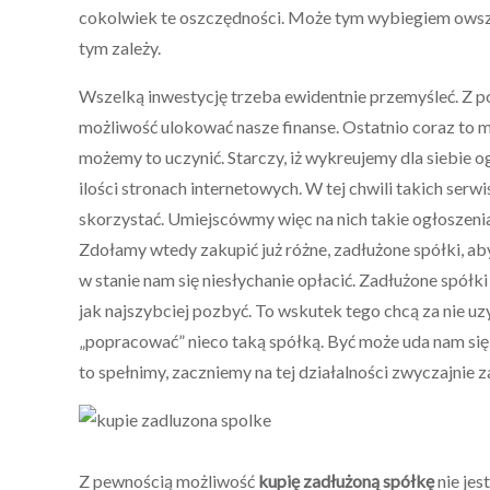
cokolwiek te oszczędności. Może tym wybiegiem ows
tym zależy.
Wszelką inwestycję trzeba ewidentnie przemyśleć. Z p
możliwość ulokować nasze finanse. Ostatnio coraz to m
możemy to uczynić. Starczy, iż wykreujemy dla siebie 
ilości stronach internetowych. W tej chwili takich se
skorzystać. Umiejscówmy więc na nich takie ogłoszenia. 
Zdołamy wtedy zakupić już różne, zadłużone spółki, ab
w stanie nam się niesłychanie opłacić. Zadłużone spółki 
jak najszybciej pozbyć. To wskutek tego chcą za nie uz
„popracować” nieco taką spółką. Być może uda nam się
to spełnimy, zaczniemy na tej działalności zwyczajnie z
Z pewnością możliwość
kupię zadłużoną spółkę
nie jes