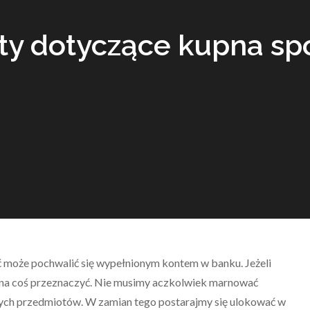
ty dotyczące kupna spó
ć może pochwalić się wypełnionym kontem w banku. Jeżeli
 na coś przeznaczyć. Nie musimy aczkolwiek marnować
nych przedmiotów. W zamian tego postarajmy się ulokować w