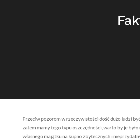
Fak
Przeciw pozorom w rzeczywistości dość dużo ludzi by
zatem mamy tego typu oszczędności, warto by je było
własnego majątku na kupno zbytecznych i nieprzydat