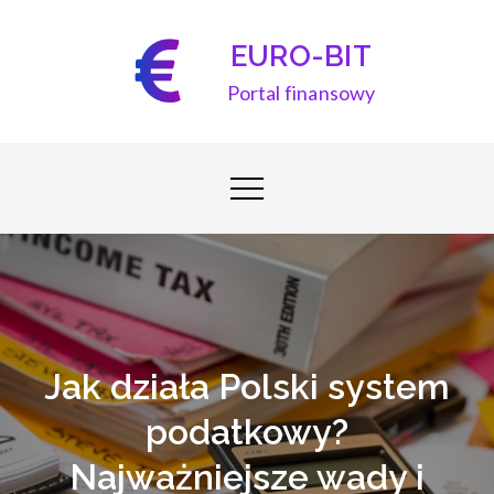
Skip
to
EURO-BIT
content
Portal finansowy
Jak działa Polski system
podatkowy?
Najważniejsze wady i