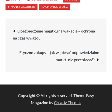
Nawigacja
Ubezpieczenie majątku na wakacje – ochrona
na czas wyjazdu
wpisu
Etyczne zakupy – jak wspierać odpowiedzialne
marki i nie przepłacać?
Copyright © All rights reserved. Theme Easy
Magazine by
Creativ Themes