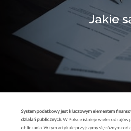
Jakie s
System podatkowy jest kluczowym elementem finansowa
działań publicznych
. W Polsce istnieje wiele rodzajó
obliczania. W tym artykule przyjrzymy się różnym rod