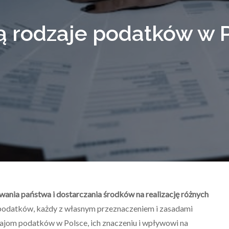
ą rodzaje podatków w 
nia państwa i dostarczania środków na realizację różnych
w podatków, każdy z własnym przeznaczeniem i zasadami
zajom podatków w Polsce, ich znaczeniu i wpływowi na