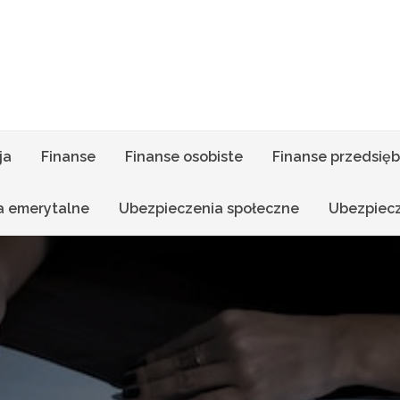
ja
Finanse
Finanse osobiste
Finanse przedsięb
a emerytalne
Ubezpieczenia społeczne
Ubezpiec