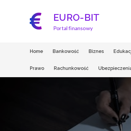
Skip
to
EURO-BIT
content
Portal finansowy
Home
Bankowość
Biznes
Edukac
Prawo
Rachunkowość
Ubezpieczeni