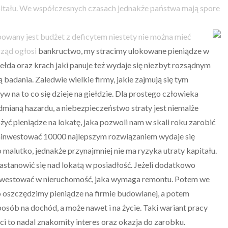
itału. We współczesnych czasach jednakże państwa mają spore
owany jest budżet z deficytem niestety nie można mieć
rząd ogłosi
bankructwo, my stracimy ulokowane pieniądze w
łda oraz krach jaki panuje też wydaje się niezbyt rozsądnym
 badania. Zaledwie wielkie firmy, jakie zajmują się tym
w na to co się dzieje na giełdzie. Dla prostego człowieka
mianą hazardu, a niebezpieczeństwo straty jest niemalże
ć pieniądze na lokatę, jaka pozwoli nam w skali roku zarobić
 zainwestować 10000 najlepszym rozwiązaniem wydaje się
o malutko, jednakże przynajmniej nie ma ryzyka utraty kapitału.
stanowić się nad lokatą w posiadłość. Jeżeli dodatkowo
westować w nieruchomość, jaka wymaga remontu. Potem we
 oszczędzimy pieniądze na firmie budowlanej, a potem
osób na dochód, a może nawet i na życie. Taki wariant pracy
i to nadal znakomity interes oraz okazja do zarobku.