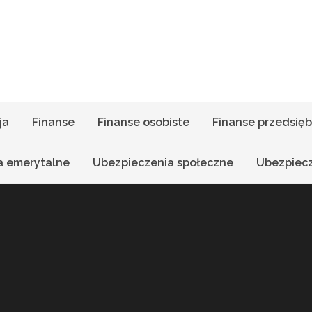
ja
Finanse
Finanse osobiste
Finanse przedsięb
a emerytalne
Ubezpieczenia społeczne
Ubezpiec