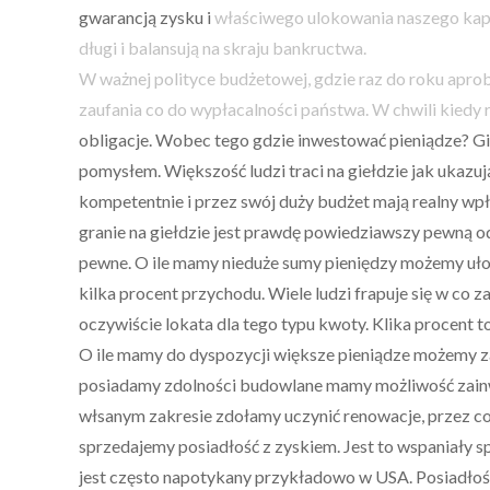
gwarancją zysku i
właściwego ulokowania naszego kap
długi i balansują na skraju bankructwa.
W ważnej polityce budżetowej, gdzie raz do roku aprob
zaufania co do wypłacalności państwa. W chwili kiedy 
obligacje. Wobec tego gdzie inwestować pieniądze? Gie
pomysłem. Większość ludzi traci na giełdzie jak ukazują
kompetentnie i przez swój duży budżet mają realny wpły
granie na giełdzie jest prawdę powiedziawszy pewną od
pewne. O ile mamy nieduże sumy pieniędzy możemy ułoży
kilka procent przychodu. Wiele ludzi frapuje się w co
oczywiście lokata dla tego typu kwoty. Klika procent t
O ile mamy do dyspozycji większe pieniądze możemy za
posiadamy zdolności budowlane mamy możliwość zain
włsanym zakresie zdołamy uczynić renowacje, przez co
sprzedajemy posiadłość z zyskiem. Jest to wspaniały sp
jest często napotykany przykładowo w USA. Posiadłośc