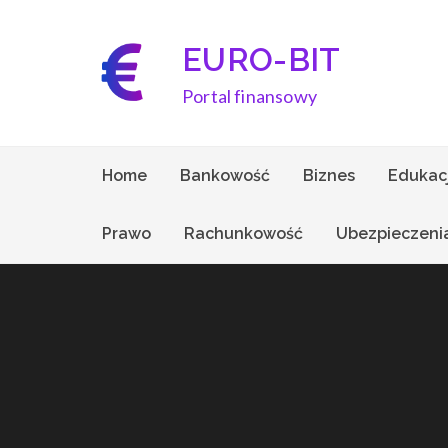
Skip
to
EURO-BIT
content
Portal finansowy
Home
Bankowość
Biznes
Edukac
Prawo
Rachunkowość
Ubezpieczeni