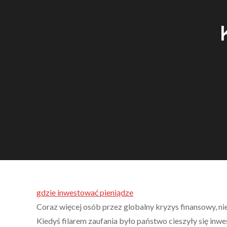
gdzie inwestować pieniądze
Coraz więcej osób przez globalny kryzys finansowy, nie
Kiedyś filarem zaufania było państwo cieszyły się inw