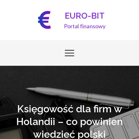
Skip
to
EURO-BIT
content
Portal finansowy
Księgowość dla firm w
Holandii – co powinien
wiedzieć polski