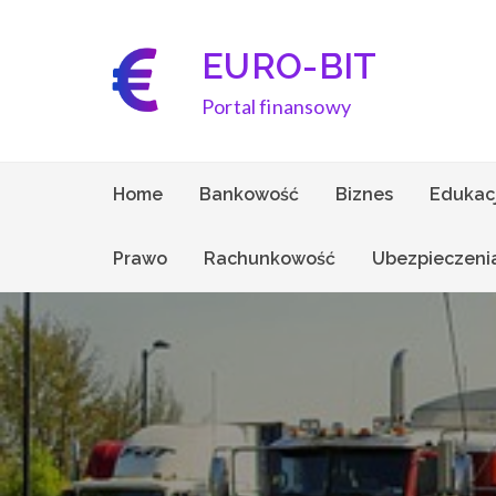
Skip
to
EURO-BIT
content
Portal finansowy
Home
Bankowość
Biznes
Edukac
Prawo
Rachunkowość
Ubezpieczeni