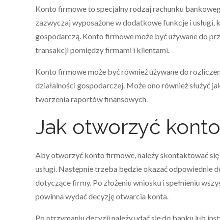
Konto firmowe to specjalny rodzaj rachunku bankowego
zazwyczaj wyposażone w dodatkowe funkcje i usługi, 
gospodarczą. Konto firmowe może być używane do prze
transakcji pomiędzy firmami i klientami.
Konto firmowe może być również używane do rozliczen
działalności gospodarczej. Może ono również służyć j
tworzenia raportów finansowych.
Jak otworzyć kont
Aby otworzyć konto firmowe, należy skontaktować się z
usługi. Następnie trzeba będzie okazać odpowiednie 
dotyczące firmy. Po złożeniu wniosku i spełnieniu wsz
powinna wydać decyzję otwarcia konta.
Po otrzymaniu decyzji należy udać się do banku lub in