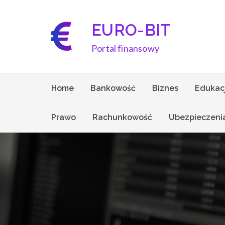
Skip
to
EURO-BIT
content
Portal finansowy
Home
Bankowość
Biznes
Edukac
Prawo
Rachunkowość
Ubezpieczeni