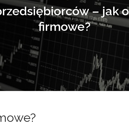
przedsiębiorców – jak 
firmowe?
rmowe?