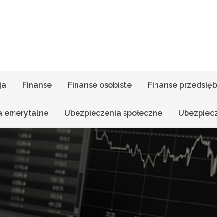
ja
Finanse
Finanse osobiste
Finanse przedsięb
a emerytalne
Ubezpieczenia społeczne
Ubezpiec