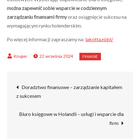
można zapewnić sobie wsparcie w codziennym
zarządzaniu finansami firmy
oraz osiągnięcie sukcesu na
wymagającym rynku holenderskim.
Po więcej informacji zapraszamy na:
lakotta.nl/pl/
22 września 2024
Nawigacja
Doradztwo finansowe – zarządzanie kapitałem
z sukcesem
wpisu
Biuro księgowe w Holandii – usługi i wsparcie dla
firm