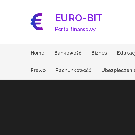
Skip
to
EURO-BIT
content
Portal finansowy
Home
Bankowość
Biznes
Edukac
Prawo
Rachunkowość
Ubezpieczeni