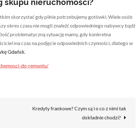
ug skupu nieruchomości?
tkim skorzystać gdy pilnie potrzebujemy gotówki. Wiele osób
uższy okres czasu nie mogli znaleźć odpowiedniego nabywcy bądź
m. Dość problematyczną sytuację mamy, gdy konkretna
ciciel ma czas na podjęcie odpowiednich czynności, dlatego w
ówkę Gdańsk
.
uchomosci-do-remontu/
Kredyty frankowe? Czym są i o co z nimi tak
dokładnie chodzi?