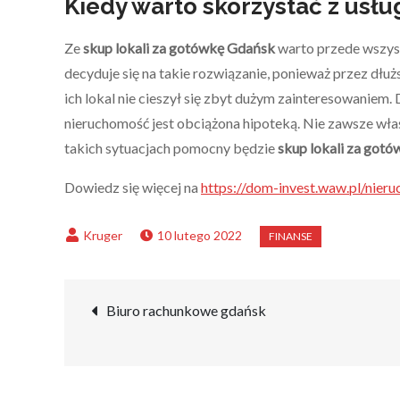
Kiedy warto skorzystać z usł
Ze
skup lokali za gotówkę Gdańsk
warto przede wszys
decyduje się na takie rozwiązanie, ponieważ przez dł
ich lokal nie cieszył się zbyt dużym zainteresowanie
nieruchomość jest obciążona hipoteką. Nie zawsze właś
takich sytuacjach pomocny będzie
skup lokali za got
Dowiedz się więcej na
https://dom-invest.waw.pl/nier
10 lutego 2022
Nawigacja
Biuro rachunkowe gdańsk
wpisu