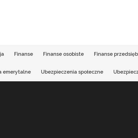
ja
Finanse
Finanse osobiste
Finanse przedsięb
a emerytalne
Ubezpieczenia społeczne
Ubezpiec