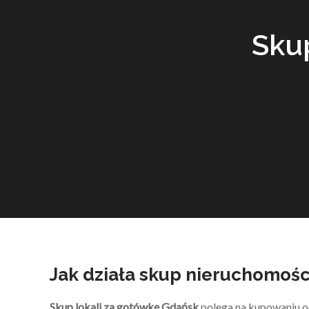
Sku
Jak działa skup nieruchomośc
Skup lokali za gotówkę Gdańsk
polega na kupowaniu od