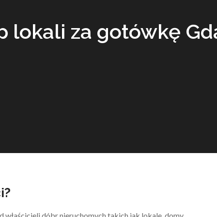
p lokali za gotówkę Gd
i?
 właścicieli dóbr nieruchomych takich jak lokale, domy