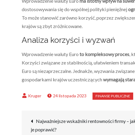
Wprowadzenie waluty Euro
ma istotny wpływ na suwere
dostosowywania się do wspólnej polityki pieniężnej
ogr
To może stanowić zarówno korzyść, poprzez zwiększeni
krajów są zbyt zróżnicowane.
Analiza korzyści i wyzwań
Wprowadzenie waluty Euro
to kompleksowy proces
, 
Korzyści związane ze stabilnością, ułatwieniem trans
Euro są niezaprzeczalne. Jednakże, wyzwania związane 
gospodarkami krajów uczestniczących
wymagają staran
24 listopada 2023
Nawigacja
Najważniejsze wskaźniki rentowności firmy – ja
je poprawić?