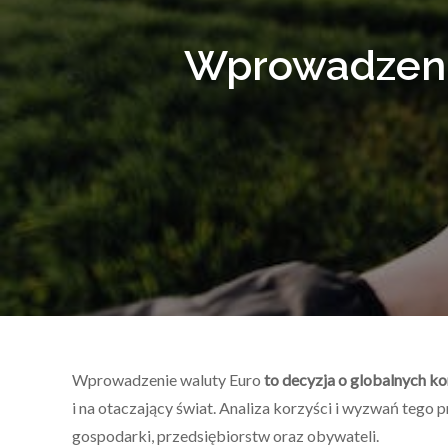
Wprowadzenie
Wprowadzenie waluty Euro
to decyzja o globalnych k
i na otaczający świat. Analiza korzyści i wyzwań tego 
gospodarki, przedsiębiorstw oraz obywateli.