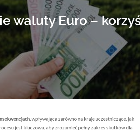
 waluty Euro – korzyś
onsekwencjach
, wpływająca zarówno na kraje uczestniczące, jak
procesu jest kluczowa, aby zrozumieć pełny zakres skutków dla