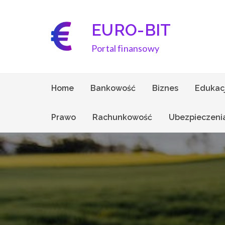
Skip
to
EURO-BIT
content
Portal finansowy
Home
Bankowość
Biznes
Edukac
Prawo
Rachunkowość
Ubezpieczeni