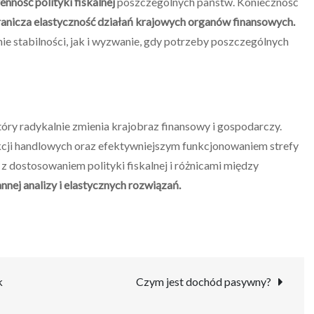
nność polityki fiskalnej
poszczególnych państw. Konieczność
anicza elastyczność działań krajowych organów finansowych.
e stabilności, jak i wyzwanie, gdy potrzeby poszczególnych
który radykalnie zmienia krajobraz finansowy i gospodarczy.
akcji handlowych oraz efektywniejszym funkcjonowaniem strefy
z dostosowaniem polityki fiskalnej i różnicami między
nej analizy i elastycznych rozwiązań.
k
Czym jest dochód pasywny?