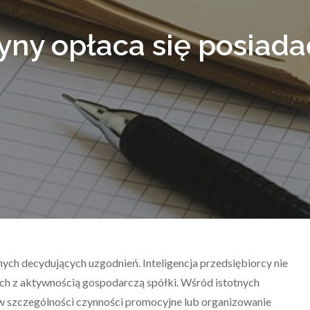
zyny opłaca się posia
nych decydujących uzgodnień. Inteligencja przedsiębiorcy nie
ch z aktywnością gospodarczą spółki. Wśród istotnych
w szczególności czynności promocyjne lub organizowanie