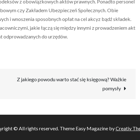
e kodeksów z obowiązkowych aktów prawnych. Ponadto personel
karbowym czy Zakładem Ubezpieczeń Społecznych. Obie
owych i wnoszenia sposobnych opłat na cel akcyz bądź składek.
acowniczymi, jakie łączą się między innymi z prowadzeniem akt
płat odprowadzanych do urzędów.
Z jakiego powodu warto stać się księgową? Ważkie
pomysły
right © All rights reserved. Theme Easy Magazine by
Creativ Th