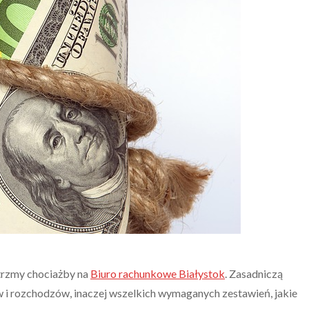
atrzmy chociażby na
Biuro rachunkowe Białystok
. Zasadniczą
w i rozchodzów, inaczej wszelkich wymaganych zestawień, jakie