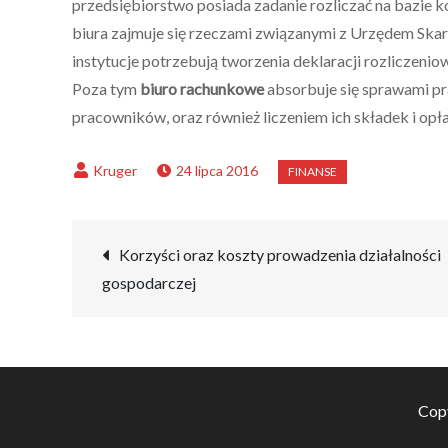
przedsiębiorstwo posiada zadanie rozliczać na bazi
biura zajmuje się rzeczami związanymi z Urzędem S
instytucje potrzebują tworzenia deklaracji rozliczeni
Poza tym
biuro rachunkowe
absorbuje się sprawami pr
pracowników, oraz również liczeniem ich składek i o
24 lipca 2016
Nawigacja
Korzyści oraz koszty prowadzenia działalności
gospodarczej
wpisu
Copy