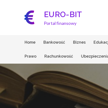
Skip
to
EURO-BIT
content
Portal finansowy
Home
Bankowość
Biznes
Edukac
Prawo
Rachunkowość
Ubezpieczeni