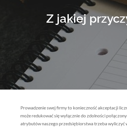
Z jakiej przyc
Prowadzenie swej firmy to konieczność akceptacji licz
może redukować się wyłącznie do zdolności połączony
atrybutów naszego przedsiębiorstwa trzeba wyliczyć 