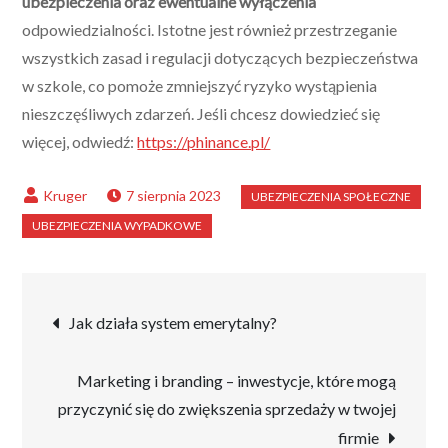
ubezpieczenia oraz ewentualne wyłączenia
odpowiedzialności. Istotne jest również przestrzeganie
wszystkich zasad i regulacji dotyczących bezpieczeństwa
w szkole, co pomoże zmniejszyć ryzyko wystąpienia
nieszczęśliwych zdarzeń. Jeśli chcesz dowiedzieć się
więcej, odwiedź:
https://phinance.pl/
7 sierpnia 2023
Nawigacja
Jak działa system emerytalny?
wpisu
Marketing i branding – inwestycje, które mogą
przyczynić się do zwiększenia sprzedaży w twojej
firmie