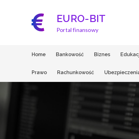
Skip
to
EURO-BIT
content
Portal finansowy
Home
Bankowość
Biznes
Edukac
Prawo
Rachunkowość
Ubezpieczeni