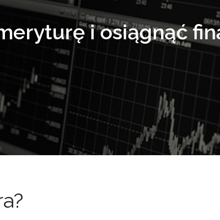
meryturę i osiągnąć fi
ra?