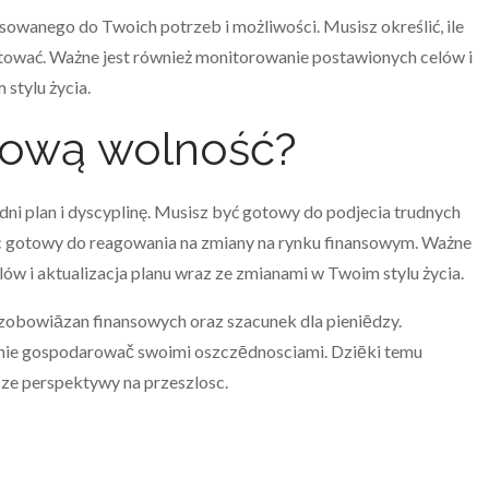
owanego do Twoich potrzeb i możliwości. Musisz określić, ile
estować. Ważne jest również monitorowanie postawionych celów i
stylu życia.
nsową wolność?
ni plan i dyscyplinę. Musisz być gotowy do podjecia trudnych
yc gotowy do reagowania na zmiany na rynku finansowym. Ważne
ów i aktualizacja planu wraz ze zmianami w Twoim stylu życia.
zobowiāzan finansowych oraz szacunek dla pieniēdzy.
nie gospodarowač swoimi oszczēdnosciami. Dziēki temu
psze perspektywy na przeszlosc.