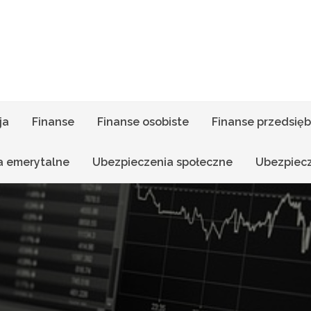
ja
Finanse
Finanse osobiste
Finanse przedsięb
a emerytalne
Ubezpieczenia społeczne
Ubezpiec