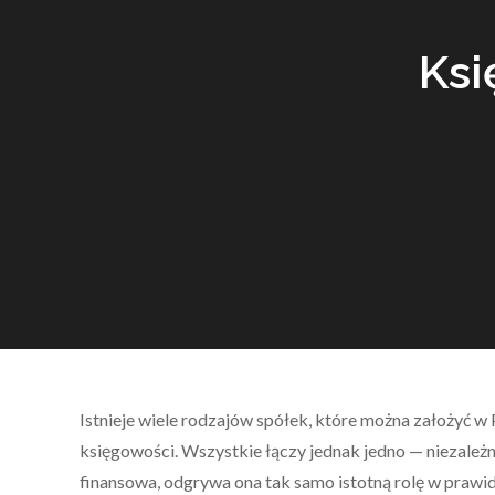
Ksi
Istnieje wiele rodzajów spółek, które można założyć w
księgowości. Wszystkie łączy jednak jedno — niezależn
finansowa, odgrywa ona tak samo istotną rolę w praw