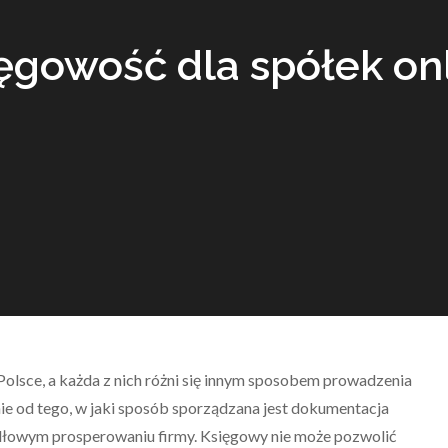
ęgowość dla spółek on
 Polsce, a każda z nich różni się innym sposobem prowadzenia
ie od tego, w jaki sposób sporządzana jest dokumentacja
idłowym prosperowaniu firmy. Księgowy nie może pozwolić