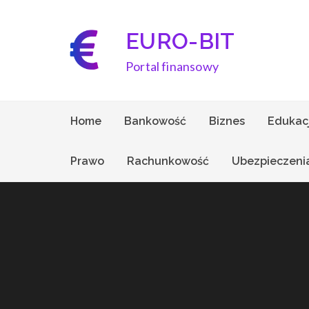
Skip
to
EURO-BIT
content
Portal finansowy
Home
Bankowość
Biznes
Edukac
Prawo
Rachunkowość
Ubezpieczeni