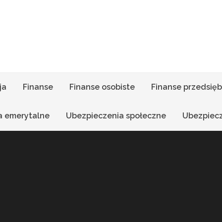
ja
Finanse
Finanse osobiste
Finanse przedsięb
a emerytalne
Ubezpieczenia społeczne
Ubezpiec